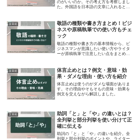
のがいいのか。その考え方を考察しまし
た。外国語を日本語の文章に入れるとき
のポイントも合わせてまとめています。
敬語の種類や書き方まとめ！ビジ
文章術
ネスや原稿執筆での使い方もチェ
ック
敬語の種類や書き方の基本情報から、ビ
ジネスマンが意識したい使い方やライタ
ーが原稿執筆で注意したい点をまとめて
解説しています。
体言止めとは？例文・意味・効
文章術
果・ダメな理由・使い方を紹介
体言止めは使うのがダメな場面がありま
す。その理由やそもそもの意味・効果を
例文を交えながら解説しました。
助詞「と」と「や」の違いとは？
文章術
全列挙と部分列挙を使い分けて正
確に伝える
助詞の「と」と「や」の違いを紹介。全
列挙と部分列挙のポイントや、ライター