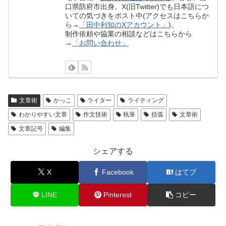
口県防府市出身。X(旧Twitter)でも日本語につ
いての気づきをポスト中(アクセスはこちらか
ら→
「田中利知のXアカウント」
)。
制作依頼や協業の相談などはこちらから
→
「お問い合わせ」
文章術
かっこ
ライター
ライティング
わかりやすい文章
作文技術
執筆
括弧
文章術
文章記号
編集
シェアする
X
Facebook
はてブ
LINE
Pinterest
コピー