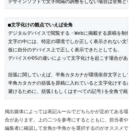
デザインソフトで文字間隔の調整をしない場合は全角と半
■文字化けの観点でいえば全角
デジタルデバイスで閲覧する・Webに掲載する原稿を制
文字の中には、特定の環境でしか正しく表示されない文字
仮に自分のデバイス上で正しく表示できたとしても、

デバイスやOSの違いによって文字化けを起こす場合があ
括弧に関していえば、半角カタカナが環境依存文字として
半角カタカナの括弧を原稿に入れていると文字化けするか
避けるために、括弧(もしくはすべての記号)を全角で統
掲出媒体によっては表記ルールでどちらかが定めてある場
合があります。上の二つを参考にするとともに、担当者や
編集者に確認して全角か半角かを選択するのがオススメで