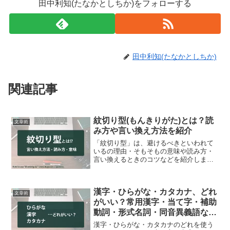
田中利知(たなかとしちか)をフォローする
田中利知(たなかとしちか)
関連記事
紋切り型(もんきりがた)とは？読
文章術
み方や言い換え方法を紹介
「紋切り型」は、避けるべきといわれて
いるの理由・そもそもの意味や読み方・
言い換えるときのコツなどを紹介しま
す。
漢字・ひらがな・カタカナ、どれ
文章術
がいい？常用漢字・当て字・補助
動詞・形式名詞・同音異義語な
ど、表記の注意点まとめ
漢字・ひらがな・カタカナのどれを使う