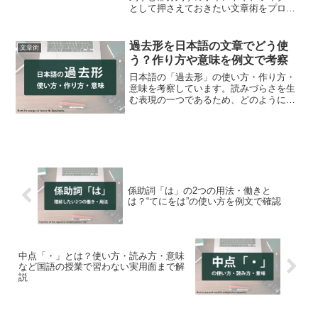
として押さえておきたい文章術をプロの
ライターが解説。
過去形を日本語の文章でどう使
文章術
う？作り方や意味を例文で考察
日本語の「過去形」の使い方・作り方・
意味を考察しています。読みづらさを生
む表現の一つであるため、どのように修
正すればわかりやすさ・読みやすさが生
めるのかもまとめました。
係助詞「は」の2つの用法・働きと
は？“てにをは”の使い方を例文で確認
中点「・」とは？使い方・読み方・意味
など国語の授業で習わない実用面まで解
説