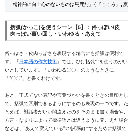
「精神的に向上心のないものは馬鹿だ」(『こころ』,夏目
括弧(かっこ)を使うシーン【5】：俗っぽい/皮
肉っぽい言い回し・いわゆる・あえて
俗っぽさ・皮肉っぽさを表現する場合にも括弧は便利で
す。『
日本語の作文技術
』では、ひげ括弧” “を使うのがい
いとしています。「いわゆる〇〇」のようなときに、
「”〇〇”」と書くわけです。
あと、正式でない表記や言葉づかいを書くときの目印とし
て、括弧で区別できるようにするのも表現の一つです。た
とえば、対話者がいい間違えたのをそのまま書く場合や、
方言・なまりによって標準語とは違うように聞こえた場合
などは、”あえて変えている”のを明確にするために括弧で