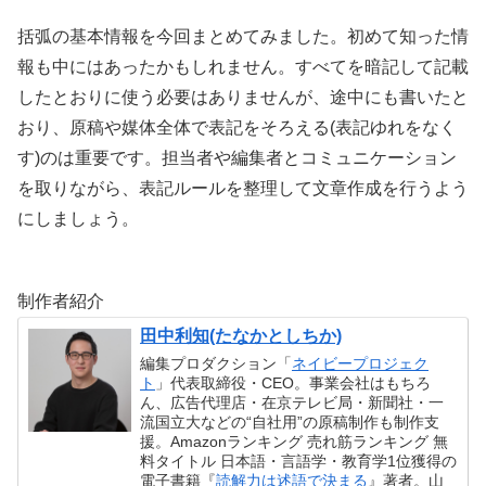
括弧の基本情報を今回まとめてみました。初めて知った情
報も中にはあったかもしれません。すべてを暗記して記載
したとおりに使う必要はありませんが、途中にも書いたと
おり、原稿や媒体全体で表記をそろえる(表記ゆれをなく
す)のは重要です。担当者や編集者とコミュニケーション
を取りながら、表記ルールを整理して文章作成を行うよう
にしましょう。
制作者紹介
田中利知(たなかとしちか)
編集プロダクション「
ネイビープロジェク
ト
」代表取締役・CEO。事業会社はもちろ
ん、広告代理店・在京テレビ局・新聞社・一
流国立大などの“自社用”の原稿制作も制作支
援。Amazonランキング 売れ筋ランキング 無
料タイトル 日本語・言語学・教育学1位獲得の
電子書籍『
読解力は述語で決まる
』著者。山