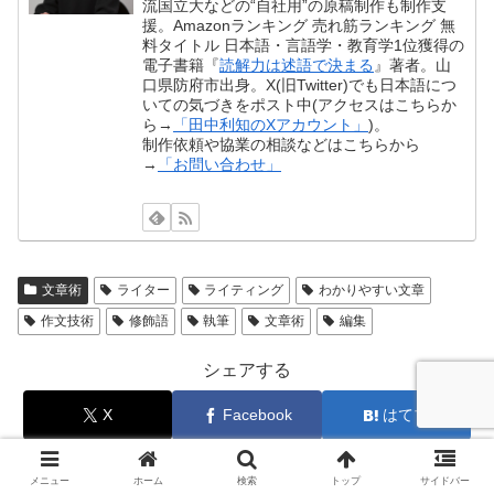
流国立大などの“自社用”の原稿制作も制作支
援。Amazonランキング 売れ筋ランキング 無
料タイトル 日本語・言語学・教育学1位獲得の
電子書籍『
読解力は述語で決まる
』著者。山
口県防府市出身。X(旧Twitter)でも日本語につ
いての気づきをポスト中(アクセスはこちらか
ら→
「田中利知のXアカウント」
)。
制作依頼や協業の相談などはこちらから
→
「お問い合わせ」
文章術
ライター
ライティング
わかりやすい文章
作文技術
修飾語
執筆
文章術
編集
シェアする
X
Facebook
はてブ
LINE
Pinterest
コピー
メニュー
ホーム
検索
トップ
サイドバー