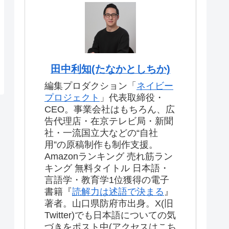
田中利知(たなかとしちか)
編集プロダクション「
ネイビー
プロジェクト
」代表取締役・
CEO。事業会社はもちろん、広
告代理店・在京テレビ局・新聞
社・一流国立大などの“自社
用”の原稿制作も制作支援。
Amazonランキング 売れ筋ラン
キング 無料タイトル 日本語・
言語学・教育学1位獲得の電子
書籍『
読解力は述語で決まる
』
著者。山口県防府市出身。X(旧
Twitter)でも日本語についての気
づきをポスト中(アクセスはこち