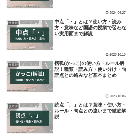
2024.06.27
中点「・」とは？使い方・読み
文章術
方・意味など国語の授業で習わな
い実用面まで解説
2023.10.13
括弧(かっこ)の使い方・ルール解
文章術
説！種類・読み方・使い分け・句
読点との絡みなど基本まとめ
2023.10.06
読点「、」とは？意味・使い方・
文章術
ルール・句点との違いまで徹底解
説