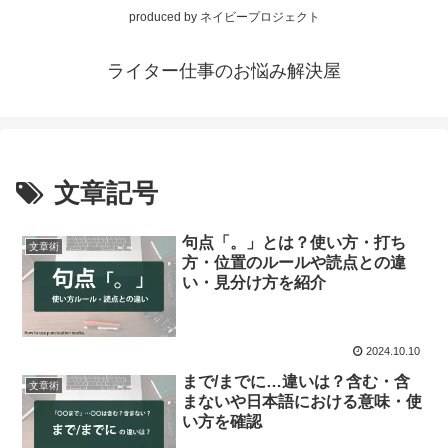
produced by ネイビープロジェクト
ライター仕事のお悩み解決屋
文章記号
句点「。」とは？使い方・打ち
文章術
方・位置のルールや読点との違
い・見分け方を紹介
2024.10.10
まで/までに…違いは？含む・含
文章術
まないや日本語における意味・使
い方を確認