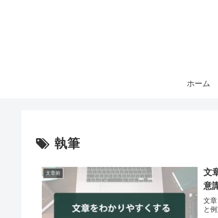
ホーム
執筆
文
文章術
意
文章
と例