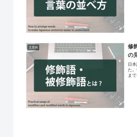
修
文章術
の
日本
た。
まで