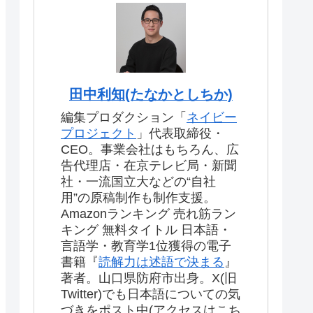
田中利知(たなかとしちか)
編集プロダクション「
ネイビー
プロジェクト
」代表取締役・
CEO。事業会社はもちろん、広
告代理店・在京テレビ局・新聞
社・一流国立大などの“自社
用”の原稿制作も制作支援。
Amazonランキング 売れ筋ラン
キング 無料タイトル 日本語・
言語学・教育学1位獲得の電子
書籍『
読解力は述語で決まる
』
著者。山口県防府市出身。X(旧
Twitter)でも日本語についての気
づきをポスト中(アクセスはこち